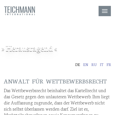
Toggl
navig
» Herausragend «
DE
EN
RU
IT
FR
ANWALT FÜR WETTBEWERBSRECHT
Das Wettbewerbsrecht beinhaltet das Kartellrecht und
das Gesetz gegen den unlauteren Wettbewerb. Ihm liegt
die Auffassung zugrunde, dass der Wettbewerb nicht
sich selbst überlassen werden darf. Ziel ist es,
MarktteilnehmerInnen sowie KonsumentInnen zu