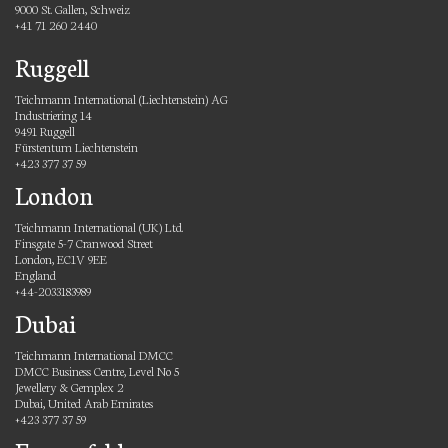
9000 St. Gallen, Schweiz
+41 71 260 2440
Ruggell
Teichmann International (Liechtenstein) AG
Industriering 14
9491 Ruggell
Fürstentum Liechtenstein
+423 377 37 59
London
Teichmann International (UK) Ltd.
Finsgate 5-7 Cranwood Street
London, EC1V 9EE
England
+44-2033183989
Dubai
Teichmann International DMCC
DMCC Business Centre, Level No 5
Jewellery & Gemplex 2
Dubai, United Arab Emirates
+423 377 37 59