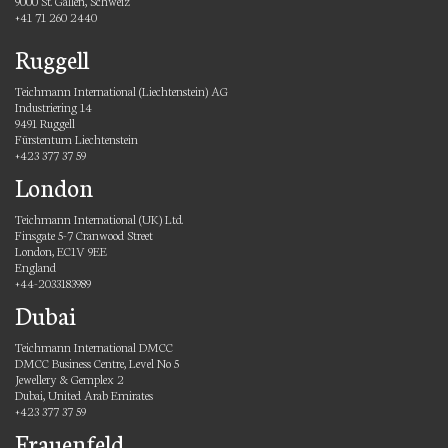
9000 St. Gallen, Schweiz
+41 71 260 2440
Ruggell
Teichmann International (Liechtenstein) AG
Industriering 14
9491 Ruggell
Fürstentum Liechtenstein
+423 377 37 59
London
Teichmann International (UK) Ltd.
Finsgate 5-7 Cranwood Street
London, EC1V 9EE
England
+44-2033183989
Dubai
Teichmann International DMCC
DMCC Business Centre, Level No 5
Jewellery & Gemplex 2
Dubai, United Arab Emirates
+423 377 37 59
Frauenfeld